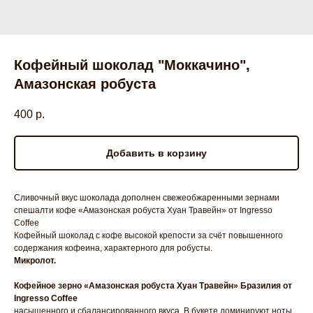
Кофейный шоколад "Моккачино",
Амазонская робуста
400
р.
Добавить в корзину
Сливочный вкус шоколада дополнен свежеобжаренными зернами
спешалти кофе «Амазонская робуста Хуан Травейн» от Ingresso
Coffee
Кофейный шоколад с кофе высокой крепости за счёт повышенного
содержания кофеина, характерного для робусты.
Микролот.
Кофейное зерно «Амазонская робуста Хуан Травейн» Бразилия от
Ingresso Coffee
насыщенного и сбалансированного вкуса. В букете доминируют ноты